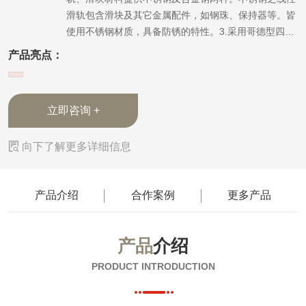
滑轨包含滑块及其它金属配件，如钢珠、保持器等。皆
使用不锈钢材质，具备防锈的特性。3.采用哥德型四点
接触设计，可承受各方向负荷，同时具备刚性强，精度
产品亮点：
高等特性。4.有钢珠保持器设计，在精度允许下具备互
换性。
立即咨询 +

向下了解更多详细信息
产品介绍
合作案例
更多产品
产品
介绍
PRODUCT INTRODUCTION