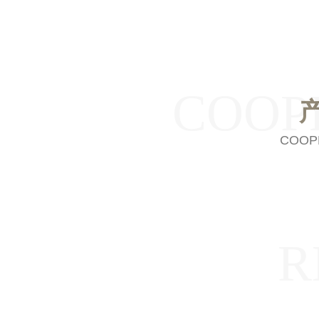
COOP
COOP
R