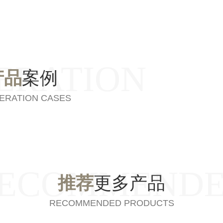
ERATION
产品
案例
ERATION CASES
ECOMMEND
推荐
更多产品
RECOMMENDED PRODUCTS