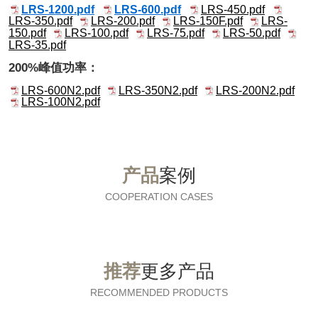
LRS-1200.pdf
LRS-600.pdf
LRS-450.pdf
LRS-350.pdf
LRS-200.pdf
LRS-150F.pdf
LRS-
150.pdf
LRS-100.pdf
LRS-75.pdf
LRS-50.pdf
LRS-35.pdf
200%峰值功率：
LRS-600N2.pdf
LRS-350N2.pdf
LRS-200N2.pdf
LRS-100N2.pdf
产品
案例
COOPERATION CASES
推荐
更多产品
RECOMMENDED PRODUCTS