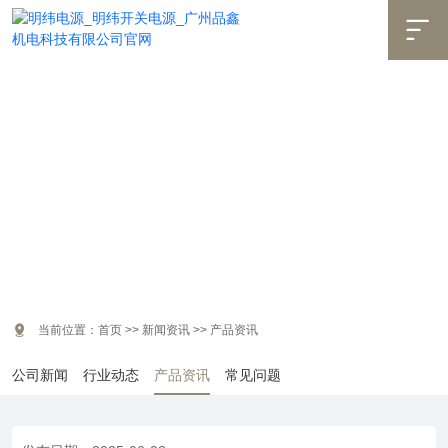


当前位置：
首页
>>
新闻资讯
>>
产品资讯
公司新闻
行业动态
产品资讯
常见问题