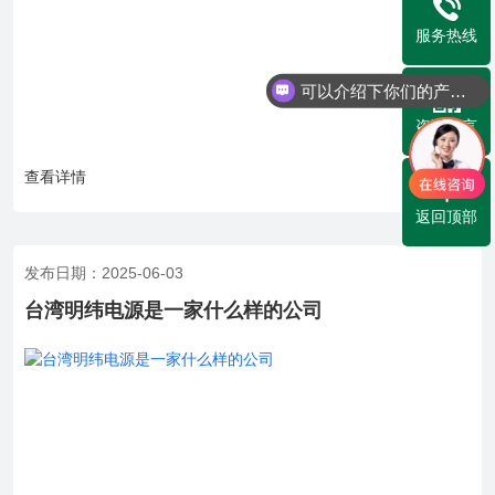
服务热线
可以介绍下你们的产品么？
咨询留言

查看详情
返回顶部
发布日期：2025-06-03
台湾明纬电源是一家什么样的公司