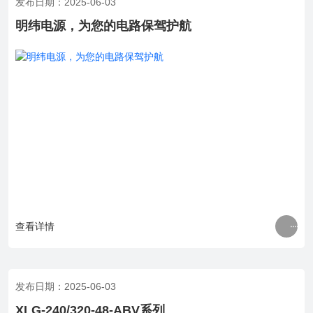
发布日期：2025-06-03
明纬电源，为您的电路保驾护航

查看详情
发布日期：2025-06-03
XLG-240/320-48-ABV系列