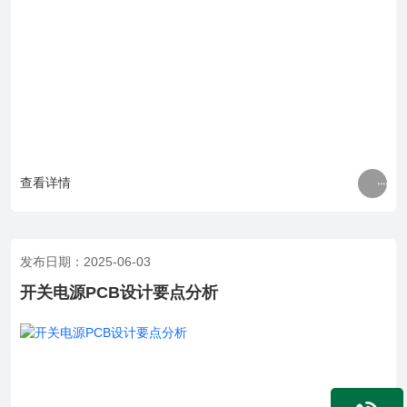

查看详情
发布日期：2025-06-03
开关电源PCB设计要点分析